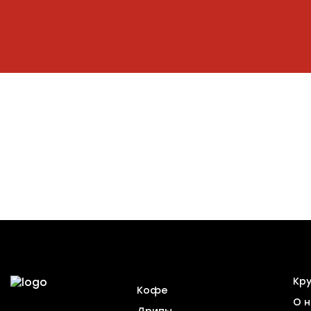
Кр
Кофе
О н