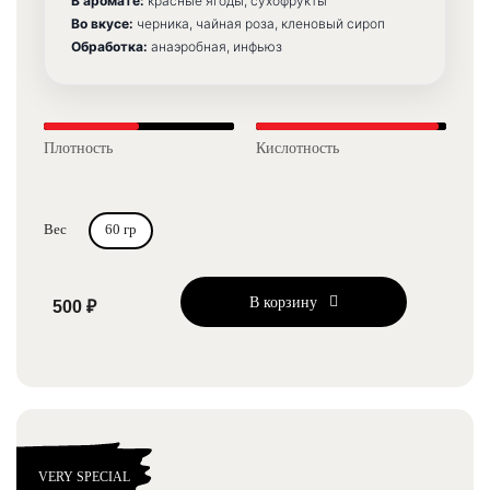
В аромате:
красные ягоды, сухофрукты
Во вкусе:
черника, чайная роза, кленовый сироп
Обработка:
анаэробная, инфьюз
Плотность
Кислотность
Вес
60 гр
В корзину
500 ₽
VERY SPECIAL