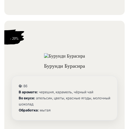
высокая
низкая
средняя
- 20%
Плотность
высокая
Бурунди Бурасира
низкая
средняя
Q:
86
В аромате:
черешня, карамель, чёрный чай
Во вкусе:
апельсин, цветы, красные ягоды, молочный
шоколад
Обработка:
мытая