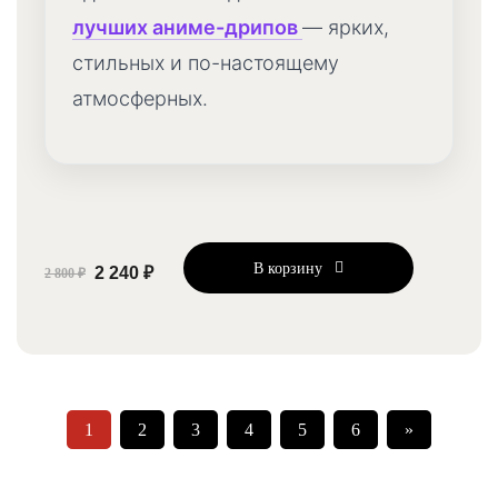
лучших аниме-дрипов
— ярких,
стильных и по-настоящему
атмосферных.
В корзину
2 240 ₽
2 800 ₽
1
2
3
4
5
6
»