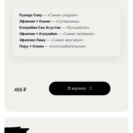
Руанда Сову
— «Самая сладкая»
Эфиопия × Кения
— «Супермама»
Колумбия Сан Агустин
— «Волшебная»
Эфиопия × Колумбия
— «Самая любимая»
Эфиопия Лиму
— «Самая красивая»
Перу × Кения
— «Сногсшибательная»
В корзину
455 ₽