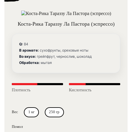
Коста-Рика Тараззу Ла Пастора (эспрессо)
Q:
84
В аромате:
сухофрукты, ореховые ноты
Во вкусе:
грейпфрут, чернослив, шоколад
Обработка:
мытая
Плотность
Кислотность
Вес
1 кг
250 гр
Помол