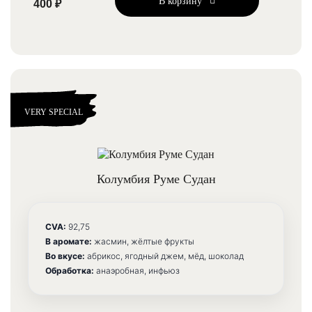
В корзину
400 ₽
VERY SPECIAL
Колумбия Руме Судан
CVA:
92,75
В аромате:
жасмин, жёлтые фрукты
Во вкусе:
абрикос, ягодный джем, мёд, шоколад
Обработка:
анаэробная, инфьюз