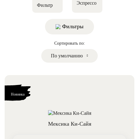
Эспрессо
Фильтр
Фильтры
Сортировать по:
По умолчанию
Цена:
От
До
Новинка
400
1 112.25
1 824.50
2 536.75
3 249
Мексика Ки-Сайя