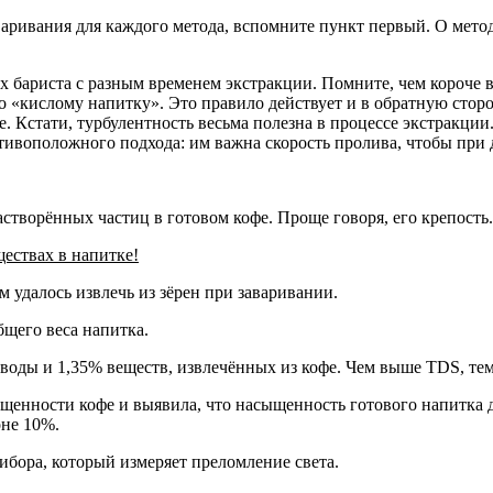
варивания для каждого метода, вспомните пункт первый. О мето
х бариста с разным временем экстракции. Помните, чем короче 
 «кислому напитку». Это правило действует и в обратную сторо
ше. Кстати, турбулентность весьма полезна в процессе экстракц
тивоположного подхода: им важна скорость пролива, чтобы при
астворённых частиц в готовом кофе. Проще говоря, его крепость.
ествах в напитке!
 удалось извлечь из зёрен при заваривании.
щего веса напитка.
% воды и 1,35% веществ, извлечённых из кофе. Чем выше TDS, т
енности кофе и выявила, что насыщенность готового напитка до
оне 10%.
бора, который измеряет преломление света.