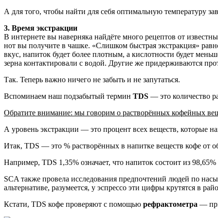
А для того, чтобы найти для себя оптимальную температуру за
3. Время экстракции
В интернете вы наверняка найдёте много рецептов от известны
нот вы получите в чашке. «Слишком быстрая экстракция» равно
вкус, напиток будет более плотным, а кислотности будет мень
зерна контактировали с водой. Другие же придерживаются про
Так. Теперь важно ничего не забыть и не запутаться.
Вспоминаем наш подзабытый термин
TDS
— это количество р
Обратите внимание: мы говорим о растворённых кофейных вещ
А уровень экстракции — это процент всех веществ, которые нам
Итак,
TDS — это % растворённых в напитке веществ кофе от об
Например, TDS 1,35% означает, что напиток состоит из 98,65
SCA также провела исследования предпочтений людей по насыщ
альтернативе, разумеется, у эспрессо эти цифры крутятся в рай
Кстати, TDS кофе проверяют с помощью
рефрактометра
— при