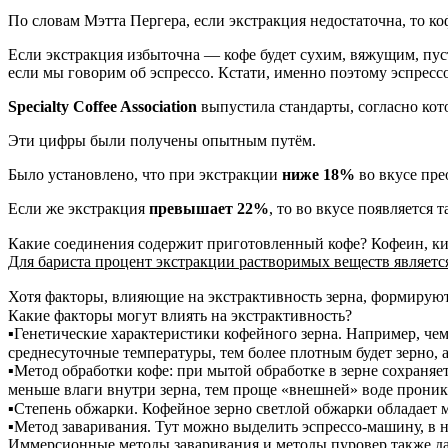
По словам Мэтта Пергера, если экстракция недостаточна, то к
Если экстракция избыточна — кофе будет сухим, вяжущим, пу
если мы говорим об эспрессо. Кстати, именно поэтому эспресс
Specialty Coffee Association
выпустила стандарты, согласно кот
Эти цифры были получены опытным путём.
Было установлено, что при экстракции
ниже 18%
во вкусе пре
Если же экстракция
превышает 22%
, то во вкусе появляется
Какие соединения содержит приготовленный кофе? Кофеин, ки
Для бариста процент экстракции растворимых веществ являетс
Хотя факторы, влияющие на экстрактивность зерна, формируются
Какие факторы могут влиять на экстрактивность?
⠀
▪Генетические характеристики кофейного зерна. Например, чем
среднесуточные температуры, тем более плотным будет зерно, 
▪Метод обработки кофе: при мытой обработке в зерне сохраняе
меньше влаги внутри зерна, тем проще «внешней» воде проник
▪Степень обжарки. Кофейное зерно светлой обжарки обладает 
▪Метод заваривания. Тут можно выделить эспрессо-машину, в не
Иммерсионные методы заваривания и методы пуровер также да