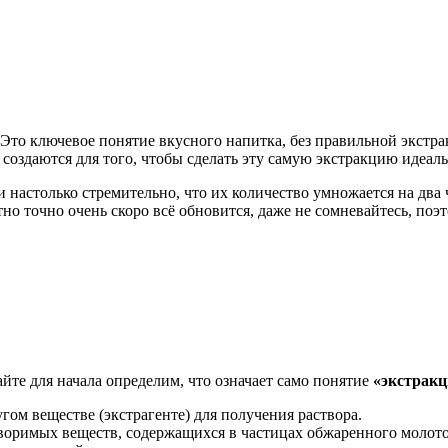
Это ключевое понятие вкусного напитка, без правильной экстра
создаются для того, чтобы сделать эту самую экстракцию идеал
и настолько стремительно, что их количество умножается на два 
очно очень скоро всё обновится, даже не сомневайтесь, поэтому
йте для начала определим, что означает само понятие
«экстракц
угом веществе (экстрагенте) для получения раствора.
створимых веществ, содержащихся в частицах обжаренного молот