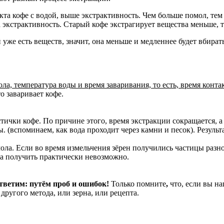
кта кофе с водой, выше экстрактивность. Чем больше помол, те
 экстрактивность. Старый кофе экстрагирует вещества меньше, т
уже есть веществ, значит, она меньше и медленнее будет вбирать
ола, температура воды и время заваривания, то есть, время контак
о заваривает кофе.
стички кофе. По причине этого, время экстракции сокращается, 
 (вспоминаем, как вода проходит через камни и песок). Результа
а. Если во время измельчения зёрен получились частицы разног
ка получить практически невозможно.
ответим: путём проб и ошибок!
Только помните
,
что, если вы на
 другого метода, или зерна, или рецепта.