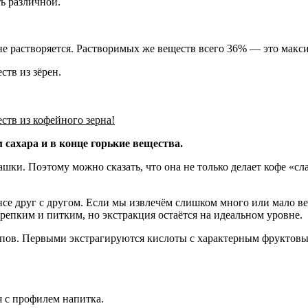
ь различной.
 не растворяется. Растворимых же веществ всего 36% — это мак
ств из зёрен.
ств из кофейного зерна!
 сахара и в конце горькие вещества.
ки. Поэтому можно сказать, что она не только делает кофе «слаб
нсе друг с другом. Если мы извлечём слишком много или мало вещ
крепким и питким, но экстракция остаётся на идеальном уровне.
апов. Первыми экстрагируются кислоты с характерным фруктовы
я с профилем напитка.