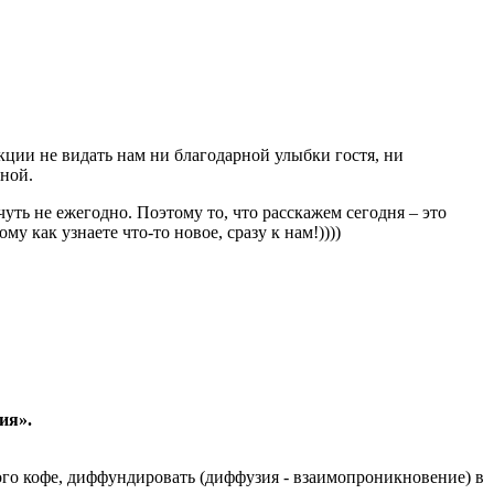
кции не видать нам ни благодарной улыбки гостя, ни
ьной.
чуть не ежегодно. Поэтому то, что расскажем сегодня – это
 как узнаете что-то новое, сразу к нам!))))
ия».
ого кофе, диффундировать (диффузия - взаимопроникновение) в