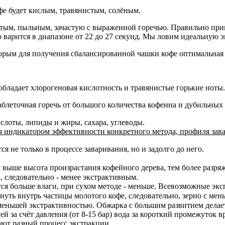
офе будет кислым, травянистым, солёным.
стым, пыльным, зачастую с выраженной горечью. Правильно при
о варится в диапазоне от 22 до 27 секунд. Мы ловим идеальную
орым для получения сбалансированной чашки кофе оптимальная 
обладает хлорогеновая кислотность и травянистые горькие ноты.
 таблеточная горечь от большого количества кофеина и дубильных 
слоты, липиды и жиры, сахара, углеводы.
⠀
я индикатором эффективности конкретного метода, профиля зав
 не только в процессе заваривания, но и задолго до него.
⠀
 выше высота произрастания кофейного дерева, тем более разря
а, следовательно - менее экстрактивным.
⠀
тся больше влаги, при сухом методе - меньше. Всевозможные эк
нуть внутрь частицы молотого кофе, следовательно, зерно с ме
меньшей экстрактивностью. Обжарка с большим развитием делае
й за счёт давления (от 8-15 бар) вода за короткий промежуток в
ют разный процесс экстракции.